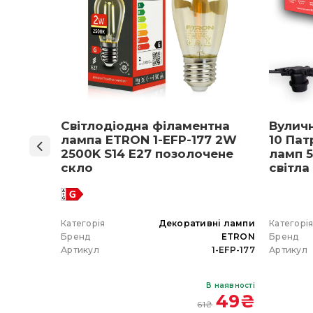
ON 1-
Світлодіодна філаментна
Вулич
нів
лампа ETRON 1-EFP-177 2W
10 Пат
мпа
2500K S14 E27 позолочене
ламп 5
5 E27
скло
світла
 вибір)
 гірлянда
Категорія
Декоративні лампи
Категорі
ETRON
Бренд
ETRON
Бренд
102-5W-20
Артикул
1-EFP-177
Артикул
В наявності
В наявності
 350
₴
49
₴
61
₴