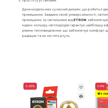
простоту установки
Дана модель має сучасний дизайн, що робить її ід
приміщення. Завдяки своїй універсальності, світил
приміщенні. Ці світильники від
ETRON
, забезпечу
індекс кольору світлодіодів гарантує найбільшу еф
рівень тепловиділення, що забезпечує комфорт д
радіацію та не містять ртуть.
-20
%
-5
%
З Л