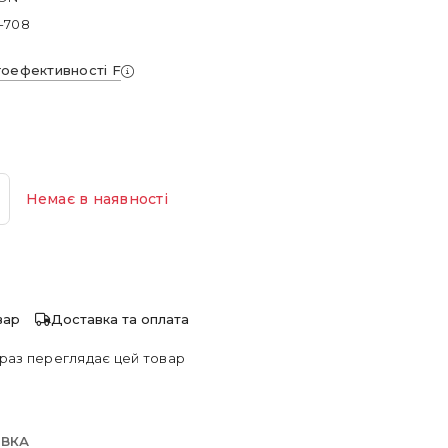
-708
гоефективності F
Немає в наявності
вар
Доставка та оплата
раз переглядає цей товар
АВКА