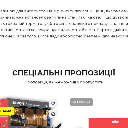
еальною для використання в різних типах приміщень, включаючи
ьник можна встановлювати як на стіні, так і на стелі, що дозв
ють тривалий термін служби освітлювального приладу і значно
ективність світла, покращує видимість об'єктів. Варто відмітити
ля очей. Крім того, ці прилади абсолютно безпечні для навко
СПЕЦІАЛЬНІ ПРОПОЗИЦІЇ
Пропозиції, які неможливо пропустити
Новинка
АМПАМИ