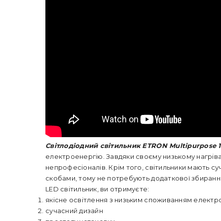
Світлодіодний світильник ETRON Multipurpose 
електроенергію. Завдяки своєму низькому нагріван
непрофесіоналів. Крім того, світильники мають с
скобами, тому не потребують додаткової збирання
LED світильник, ви отримуєте:
якісне освітлення з низьким споживанням електр
сучасний дизайн