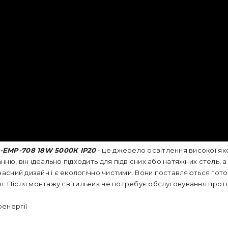
1-EMP-708 18W 5000К ІР20
- це джерело освітлення високої як
ню, він ідеально підходить для підвісних або натяжних стель, 
учасний дизайн і є екологічно чистими. Вони поставляються гот
. Після монтажу світильник не потребує обслуговування протя
оенергії