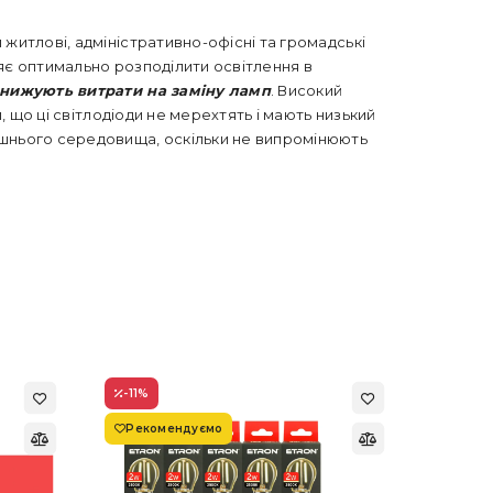
 житлові, адміністративно-офісні та громадські
оляє оптимально розподілити освітлення в
знижують витрати на заміну ламп
. Високий
, що ці світлодіоди не мерехтять і мають низький
лишнього середовища, оскільки не випромінюють
-11
%
-22
%
Рекомендуємо
Супер