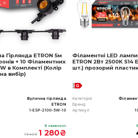
на Гірлянда ETRON 5м
Філаментні LED лампи
ронів + 10 Філаментних
ETRON 2Вт 2500K S14 E
W в Комплекті (Колір
шт.) прозорий пласти
 на вибір)
я
Вулична гірлянда
Категорія
Філамен
ETRON
Бренд
1-ESP-2100-5W-10
Артикул
1
В наявності
1 280
₴
1 340
₴