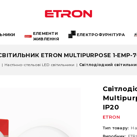
ЕЛЕМЕНТИ
ЛЬНИКИ
ЕЛЕКТРОФУРНІТУРА
ЖИВЛЕННЯ
ВІТИЛЬНИК ETRON MULTIPURPOSE 1-EMP-70
|
Настінно-стельові LED світильники
|
Світлодіодний світильник
Світлод
Multipur
ІР20
ETRON
Тип товару:
На
Виробник:
ETR