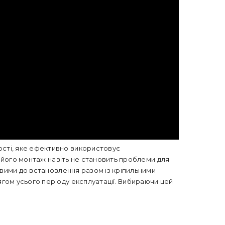
ості, яке ефективно використовує
а його монтаж навіть не становить проблеми для
овими до встановлення разом із кріпильними
гом усього періоду експлуатації. Вибираючи цей