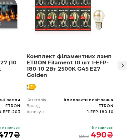
Комплект філаментних ламп
Світло
27 (10
ETRON Filament 10 шт 1-EFP-
Армст
к
180-10 2Вт 2500K G45 E27
48 Вт 
Golden
тні лампи
Категорія
Комплекти освітлення
Категорія
ETRON
Бренд
ETRON
Бренд
0-EFP-203
Артикул
1-EFP-180-10
Артикул
В наявності
В наявності
477
₴
490
₴
550
₴