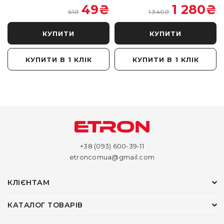
₴
49
₴
1 280
₴
61
₴
1 340
₴
КУПИТИ
КУПИТИ
КУПИТИ В 1 КЛІК
КУПИТИ В 1 КЛІК
+38 (093) 600-39-11
etroncomua@gmail.com
КЛІЄНТАМ
КАТАЛОГ ТОВАРІВ