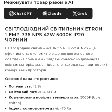
Резюмувати товар разом з AI
ChatGPT
Claude
Grok
СВІТЛОДІОДНИЙ СВІТИЛЬНИК ETRON
1-EMP-736 NPS 42W 5000К IP20
ЧОРНИЙ
Світлодіодний світильник ETRON 1-EMP-736 NPS – це
ефективне та економічне рішення для основного
освітлення приміщень. Завдяки сучасному дизайну та
якісним матеріалам, він ідеально підходить для житлових і
комерційних просторів.
Основні характеристики:
Потужність:
42 Вт
Світловий потік:
2400 Лм
Корельована колірна температура:
5000K (біле
світло)
Індекс кольоропередачі:
>70 Ra