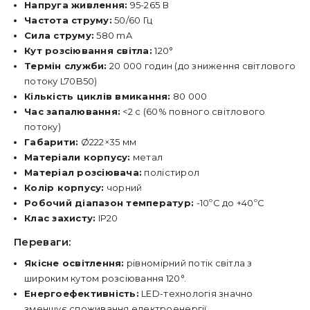
Напруга живлення:
95-265 В
Частота струму:
50/60 Гц
Сила струму:
580 mA
Кут розсіювання світла:
120°
Термін служби:
20 000 годин (до зниження світлового
потоку L70B50)
Кількість циклів вмикання:
80 000
Час запалювання:
<2 с (60% повного світлового
потоку)
Габарити:
Ø222×35 мм
Матеріали корпусу:
метал
Матеріал розсіювача:
полістирол
Колір корпусу:
чорний
Робочий діапазон температур:
-10ºC до +40ºC
Клас захисту:
IP20
Переваги:
Якісне освітлення:
рівномірний потік світла з
широким кутом розсіювання 120°.
Енергоефективність:
LED-технологія значно
зменшує споживання електроенергії.