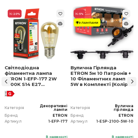
-20
%
-5
%
З ЛАМПАМИ
Світлодіодна
Вулична Гірлянда
філаментна лампа
ETRON 5м 10 Патронів +
ETRON 1-EFP-177 2W
10 Філаментних ламп
2500K S14 E27
5W в Комплекті (Колір
позолочене скло
світла на вибір)
а
Декоративні
Вулична
Категорія
Категорія
а
лампи
гірлянда
N
Бренд
ETRON
Бренд
ETRON
0
Артикул
1-EFP-177
Артикул
1-ESP-2100-5W-10
і
В наявності
В наявності