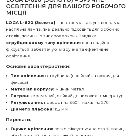
LOGA L-620 (ЗОЛОТО) – ЗРУЧНЕ
ОСВІТЛЕННЯ ДЛЯ ВАШОГО РОБОЧОГО
МІСЦЯ
LOGA L-620 (Золото)
– це стильна та функціональна
настільна лампа, яка ідеально підходить для робочих
столів, полиць і різних поверхонь. Завдяки
струбциновому типу кріплення
вона надійно
фіксується, забезпечуючи зручне та ефективне
освітлення.
Основні характеристики:
Тип кріплення:
струбцина (надійний затискач для
фіксації)
Матеріал корпусу:
міцний метал
Патрон:
керамічний, стійкий до високих температур
Регулювання:
поворот на 360° і нахил на 270°
Діаметр плафона:
152 мм
Переваги:
Гнучке кріплення:
легко фіксується на столі, полиці
або будь-якій горизонтальній поверхні