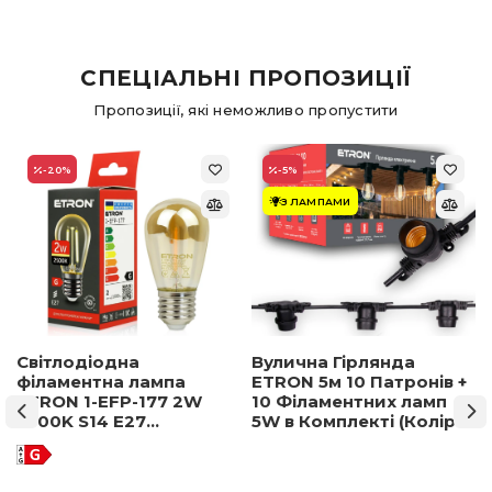
СПЕЦІАЛЬНІ ПРОПОЗИЦІЇ
Пропозиції, які неможливо пропустити
-20
%
-5
%
З ЛАМПАМИ
Світлодіодна
Вулична Гірлянда
філаментна лампа
ETRON 5м 10 Патронів +
ETRON 1-EFP-177 2W
10 Філаментних ламп
2500K S14 E27
5W в Комплекті (Колір
позолочене скло
світла на вибір)