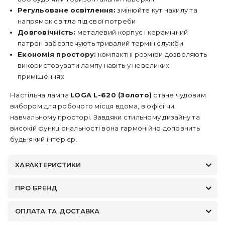
Регульоване освітлення:
змінюйте кут нахилу та
напрямок світла під свої потреби
Довговічність:
металевий корпус і керамічний
патрон забезпечують тривалий термін служби
Економія простору:
компактні розміри дозволяють
використовувати лампу навіть у невеликих
приміщеннях
Настільна лампа
LOGA L-620 (Золото)
стане чудовим
вибором для робочого місця вдома, в офісі чи
навчальному просторі. Завдяки стильному дизайну та
високій функціональності вона гармонійно доповнить
будь-який інтер’єр.
ХАРАКТЕРИСТИКИ
ПРО БРЕНД
ОПЛАТА ТА ДОСТАВКА