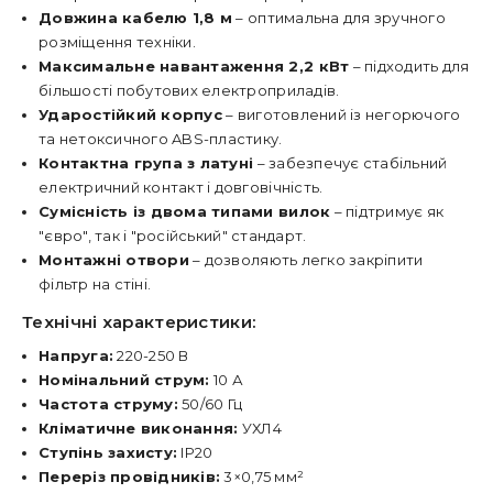
Довжина кабелю 1,8 м
– оптимальна для зручного
розміщення техніки.
Максимальне навантаження 2,2 кВт
– підходить для
більшості побутових електроприладів.
Ударостійкий корпус
– виготовлений із негорючого
та нетоксичного ABS-пластику.
Контактна група з латуні
– забезпечує стабільний
електричний контакт і довговічність.
Сумісність із двома типами вилок
– підтримує як
"євро", так і "російський" стандарт.
Монтажні отвори
– дозволяють легко закріпити
фільтр на стіні.
Технічні характеристики:
Напруга:
220-250 В
Номінальний струм:
10 А
Частота струму:
50/60 Гц
Кліматичне виконання:
УХЛ4
Ступінь захисту:
IP20
Переріз провідників:
3×0,75 мм²