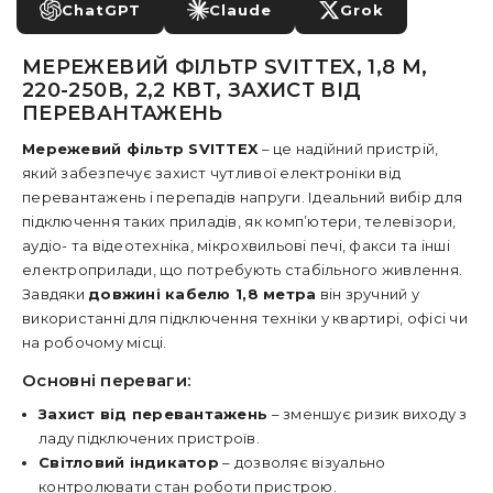
ChatGPT
Claude
Grok
МЕРЕЖЕВИЙ ФІЛЬТР SVITTEX, 1,8 М,
220-250В, 2,2 КВТ, ЗАХИСТ ВІД
ПЕРЕВАНТАЖЕНЬ
Мережевий фільтр SVITTEX
– це надійний пристрій,
який забезпечує захист чутливої електроніки від
перевантажень і перепадів напруги. Ідеальний вибір для
підключення таких приладів, як комп’ютери, телевізори,
аудіо- та відеотехніка, мікрохвильові печі, факси та інші
електроприлади, що потребують стабільного живлення.
Завдяки
довжині кабелю 1,8 метра
він зручний у
використанні для підключення техніки у квартирі, офісі чи
на робочому місці.
Основні переваги:
Захист від перевантажень
– зменшує ризик виходу з
ладу підключених пристроїв.
Світловий індикатор
– дозволяє візуально
контролювати стан роботи пристрою.