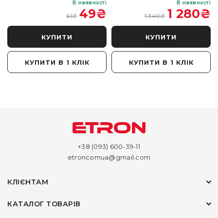
і
В наявності
В наявності
₴
49
₴
1 280
₴
61
₴
1 340
₴
КУПИТИ
КУПИТИ
КУПИТИ В 1 КЛІК
КУПИТИ В 1 КЛІК
+38 (093) 600-39-11
etroncomua@gmail.com
КЛІЄНТАМ
КАТАЛОГ ТОВАРІВ