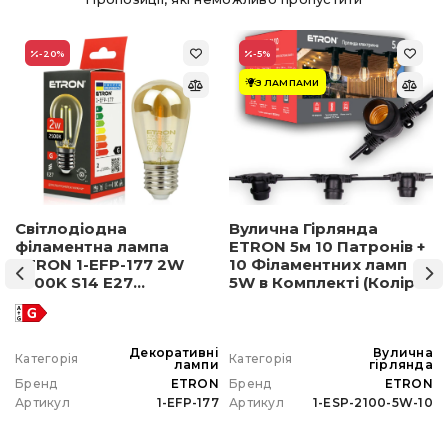
-20
%
-5
%
З ЛАМПАМИ
Світлодіодна
Вулична Гірлянда
філаментна лампа
ETRON 5м 10 Патронів +
ETRON 1-EFP-177 2W
10 Філаментних ламп
2500K S14 E27
5W в Комплекті (Колір
позолочене скло
світла на вибір)
а
Декоративні
Вулична
Категорія
Категорія
а
лампи
гірлянда
N
Бренд
ETRON
Бренд
ETRON
0
Артикул
1-EFP-177
Артикул
1-ESP-2100-5W-10