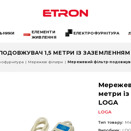
ЕЛЕМЕНТИ
ЛЬНИКИ
ЕЛЕКТРОФУРНІТУРА
ЖИВЛЕННЯ
ПОДОВЖУВАЧ 1,5 МЕТРИ ІЗ ЗАЗЕМЛЕННЯМ
рофурнітура
|
Мережеві фільтри
|
Мережевий фільтр-подовжувач 
Мережев
метри і
LOGA
LOGA
Тип товару:
Ме
Виробник:
LO