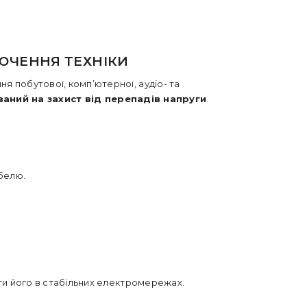
ЮЧЕННЯ ТЕХНІКИ
 побутової, комп’ютерної, аудіо- та
аний на захист від перепадів напруги
.
белю.
ти його в стабільних електромережах.