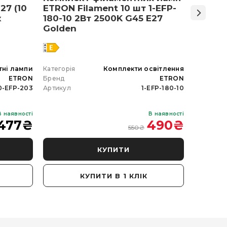
27 (10
ETRON Filament 10 шт 1-EFP-
Армст
к
180-10 2Вт 2500K G45 E27
48 Вт 
Golden
тні лампи
Категорія
Комплекти освітлення
Категорія
ETRON
Бренд
ETRON
Бренд
0-EFP-203
Артикул
1-EFP-180-10
Артикул
В наявності
В наявності
477
₴
490
₴
550
₴
КУПИТИ
КУПИТИ В 1 КЛІК