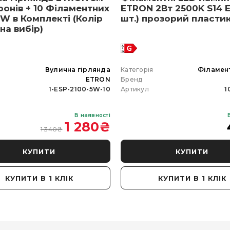
ронів + 10 Філаментних
ETRON 2Вт 2500K S14 E
W в Комплекті (Колір
шт.) прозорий пласти
 на вибір)
я
Вулична гірлянда
Категорія
Філамен
ETRON
Бренд
1-ESP-2100-5W-10
Артикул
1
В наявності
1 280
₴
1 340
₴
КУПИТИ
КУПИТИ
КУПИТИ В 1 КЛІК
КУПИТИ В 1 КЛІК