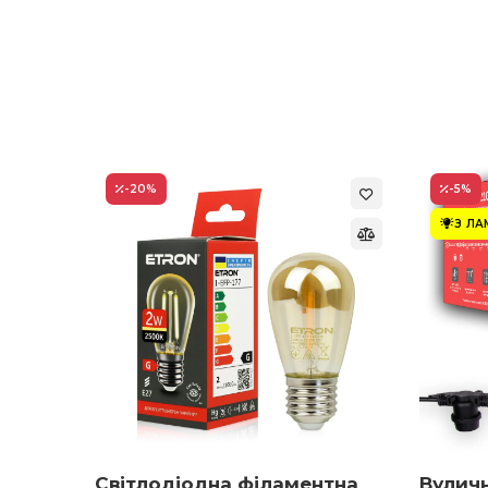
-20
%
-5
%
З Л
ON 1-
Світлодіодна філаментна
Вулич