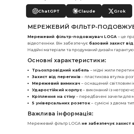
ChatGPT
Claude
Grok
МЕРЕЖЕВИЙ ФІЛЬТР-ПОДОВЖУВА
Мережевий фільтр-подовжувач LOGA
– це пр
відеотехніки. Він забезпечує
базовий захист ві
Надійні матеріали та продуманий дизайн гаранту
Основні характеристики:
Трьохпровідний кабель
– мідні жили перети
Захист від перегинів
– пластикова втулка-роз
Мережевий вимикач
– оснащений світловим і
Ударостійкий корпус
– виконаний із негорючо
Кріплення на стіну
– передбачені зачепи для м
5 універсальних розеток
– сумісні з двома т
Важлива інформація:
Мережевий фільтр LOGA
не забезпечує захист 