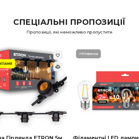
СПЕЦІАЛЬНІ ПРОПОЗИЦІЇ
Пропозиції, які неможливо пропустити
Новинка
АМПАМИ
на Гірлянда ETRON 5м
Філаментні LED лампи