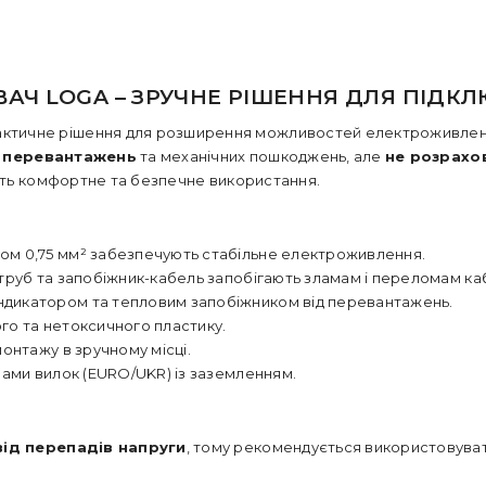
Ч LOGA – ЗРУЧНЕ РІШЕННЯ ДЛЯ ПІДКЛ
актичне рішення для розширення можливостей електроживлення
д перевантажень
та механічних пошкоджень, але
не розрахов
ють комфортне та безпечне використання.
ном 0,75 мм² забезпечують стабільне електроживлення.
труб та запобіжник-кабель запобігають зламам і переломам ка
ндикатором та тепловим запобіжником від перевантажень.
го та нетоксичного пластику.
онтажу в зручному місці.
ипами вилок (EURO/UKR) із заземленням.
від перепадів напруги
, тому рекомендується використовува