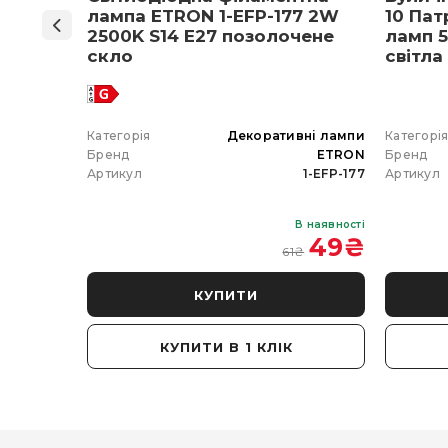
нів
лампа ETRON 1-EFP-177 2W
10 Пат
мпа
2500K S14 E27 позолочене
ламп 5
5 E27
скло
світла
 вибір)
 гірлянда
Категорія
Декоративні лампи
Категорі
ETRON
Бренд
ETRON
Бренд
102-5W-20
Артикул
1-EFP-177
Артикул
В наявності
В наявності
 350
₴
49
₴
61
₴
КУПИТИ
КУПИТИ В 1 КЛІК