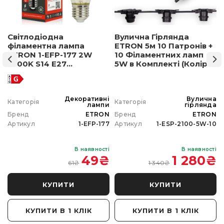
Світлодіодна
Вулична Гірлянда
філаментна лампа
ETRON 5м 10 Патронів +
ETRON 1-EFP-177 2W
10 Філаментних ламп
2500K S14 E27
5W в Комплекті (Колір
позолочене скло
світла на вибір)
а
Декоративні
Вулична
Категорія
Категорія
а
лампи
гірлянда
N
Бренд
ETRON
Бренд
ETRON
0
Артикул
1-EFP-177
Артикул
1-ESP-2100-5W-10
і
В наявності
В наявності
₴
49
₴
1 280
₴
61
₴
1 340
₴
КУПИТИ
КУПИТИ
КУПИТИ В 1 КЛІК
КУПИТИ В 1 КЛІК