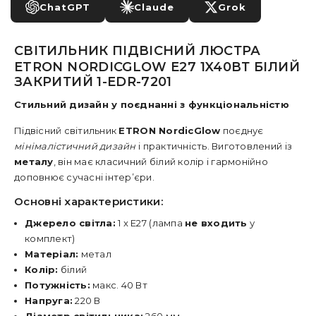
ChatGPT
Claude
Grok
СВІТИЛЬНИК ПІДВІСНИЙ ЛЮСТРА
ETRON NORDICGLOW E27 1X40ВТ БІЛИЙ
ЗАКРИТИЙ 1-EDR-7201
Стильний дизайн у поєднанні з функціональністю
Підвісний світильник
ETRON NordicGlow
поєднує
мінімалістичний дизайн
і практичність. Виготовлений із
металу
, він має класичний білий колір і гармонійно
доповнює сучасні інтер’єри.
Основні характеристики:
Джерело світла:
1 x E27 (лампа
не входить
у
комплект)
Матеріал:
метал
Колір:
білий
Потужність:
макс. 40 Вт
Напруга:
220 В