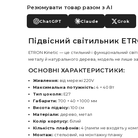
Резюмувати товар разом з AI
ChatGPT
Claude
Grok
Підвісний світильник ETR
ETRON Kinetic
— це стильний і функціональний світ
металу й натурального дерева, модель не лише за
ОСНОВНІ ХАРАКТЕРИСТИКИ:
Живлення:
від мережі 220V
Максимальна потужність:
4 × 40 Вт
Тип цоколя:
E27
Габарити:
700 × 40 × 1000 мм
Висота підвісу:
100 см
Матеріали:
дерево, метал
Колір корпусу:
білий
Кількість плафонів:
4 (лампи не входять у ком
Монтаж:
стельовий, на монтажну планку