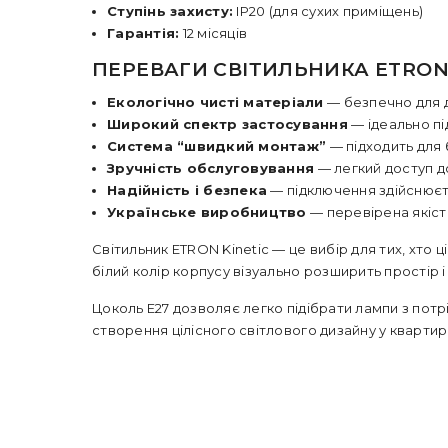
Ступінь захисту:
IP20 (для сухих приміщень)
Гарантія:
12 місяців
ПЕРЕВАГИ СВІТИЛЬНИКА ETRON 
Екологічно чисті матеріали
— безпечно для д
Широкий спектр застосування
— ідеально пі
Система “швидкий монтаж”
— підходить для 
Зручність обслуговування
— легкий доступ д
Надійність і безпека
— підключення здійснюєт
Українське виробництво
— перевірена якість 
Світильник ETRON Kinetic — це вибір для тих, хто ц
білий колір корпусу візуально розширить простір
Цоколь E27 дозволяє легко підібрати лампи з пот
створення цілісного світлового дизайну у квартир