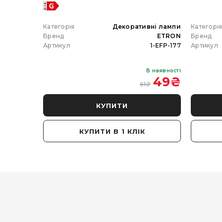
 гірлянда
Категорія
Декоративні лампи
Категорі
ETRON
Бренд
ETRON
Бренд
102-5W-20
Артикул
1-EFP-177
Артикул
В наявності
В наявності
 350
₴
49
₴
61
₴
КУПИТИ
КУПИТИ В 1 КЛІК