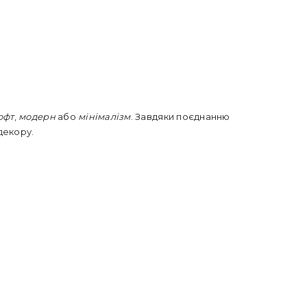
офт
,
модерн
або
мінімалізм
. Завдяки поєднанню
декору.