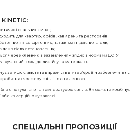
KINETIC:
итячих і спальних кімнат;
дходить для квартир, офісів, кав’ярень та ресторанів;
бетонних, гіпсокартонних, натяжних і підвісних стель;
о ламп після встановлення;
ься через клемник із заземленням згідно з нормами ДСТУ;
і сучасний підхід до дизайну та матеріалів.
інує затишок, якість та виразність в інтер’єрі. Він забезпечить 
 і зробить атмосферу світлішою та легшою.
рібною потужністю та температурою світла. Ви можете комбінув
і або комерційному закладі.
СПЕЦІАЛЬНІ ПРОПОЗИЦІЇ