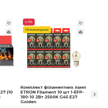
-11
%
-22
%
Рекомендуємо
Супер
Комплект філаментних ламп
Світло
27 (10
ETRON Filament 10 шт 1-EFP-
Армст
к
180-10 2Вт 2500K G45 E27
48 Вт 
Golden