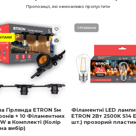
Пропозиції, які неможливо пропустити
Новинка
АМПАМИ
на Гірлянда ETRON 5м
Філаментні LED лампи
ронів + 10 Філаментних
ETRON 2Вт 2500K S14 E
W в Комплекті (Колір
шт.) прозорий пласти
 на вибір)