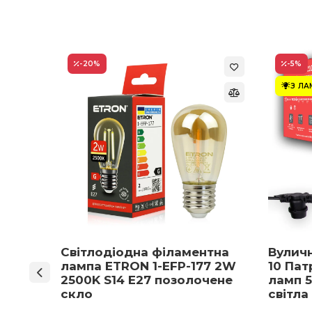
-20
%
-5
%
З Л
ON 1-
Світлодіодна філаментна
Вулич
нів
лампа ETRON 1-EFP-177 2W
10 Пат
мпа
2500K S14 E27 позолочене
ламп 5
5 E27
скло
світла
 вибір)