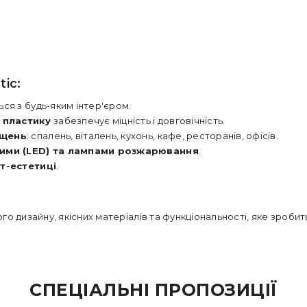
ic:
ься з будь-яким інтер'єром.
 пластику
забезпечує міцність і довговічність.
іщень
: спалень, віталень, кухонь, кафе, ресторанів, офісів.
ними (LED) та лампами розжарювання
.
т-естетиці
.
го дизайну, якісних матеріалів та функціональності, яке зроби
СПЕЦІАЛЬНІ ПРОПОЗИЦІЇ