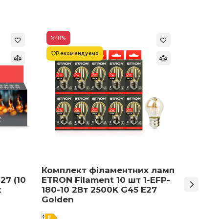
-11
%
-22
%
Рекомендуємо
Супер
Комплект філаментних ламп
Світло
27 (10
ETRON Filament 10 шт 1-EFP-
Армст
к
180-10 2Вт 2500K G45 E27
48 Вт 
Golden