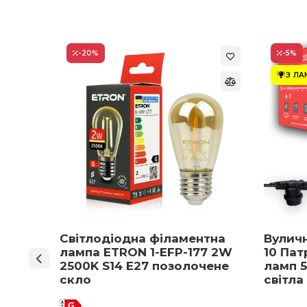
-20
%
-5
%
З Л
ON 1-
Світлодіодна філаментна
Вулич
нів
лампа ETRON 1-EFP-177 2W
10 Пат
мпа
2500K S14 E27 позолочене
ламп 5
5 E27
скло
світла
 вибір)