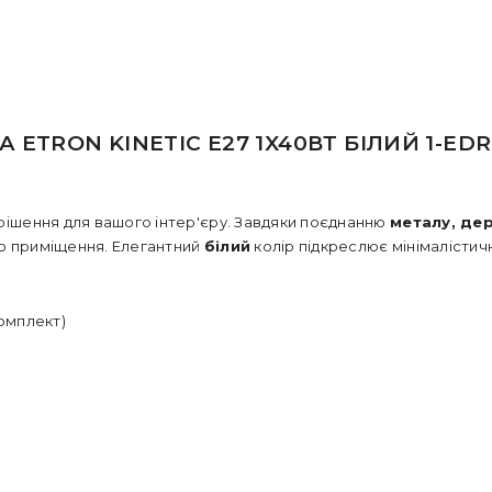
ETRON KINETIC E27 1X40ВТ БІЛИЙ 1-EDR
 рішення для вашого інтер'єру. Завдяки поєднанню
металу, дер
го приміщення. Елегантний
білий
колір підкреслює мінімалістичн
омплект)