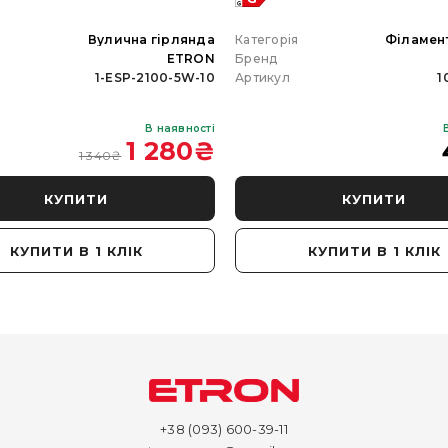
я
Вулична гірлянда
Категорія
Філамен
ETRON
Бренд
1-ESP-2100-5W-10
Артикул
1
В наявності
1 280
₴
1 340
₴
КУПИТИ
КУПИТИ
КУПИТИ В 1 КЛІК
КУПИТИ В 1 КЛІК
+38 (093) 600-39-11