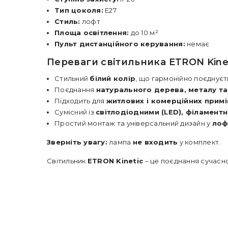
Тип цоколя:
E27
Стиль:
лофт
Площа освітлення:
до 10 м²
Пульт дистанційного керування:
немає
Переваги світильника ETRON Kinet
Стильний
білий колір
, що гармонійно поєднуєт
Поєднання
натурального дерева, металу та
Підходить для
житлових і комерційних прим
Сумісний із
світлодіодними (LED), філамент
Простий монтаж та універсальний дизайн у
лоф
Зверніть увагу:
лампа
не входить
у комплект.
Світильник
ETRON Kinetic
– це поєднання сучасно