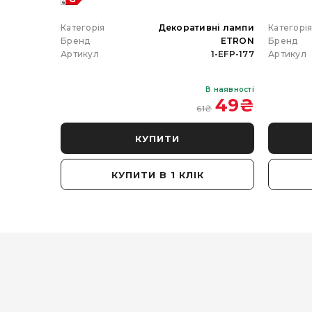
 гірлянда
Категорія
Декоративні лампи
Категорі
ETRON
Бренд
ETRON
Бренд
102-5W-20
Артикул
1-EFP-177
Артикул
В наявності
В наявності
 350
₴
49
₴
61
₴
КУПИТИ
КУПИТИ В 1 КЛІК