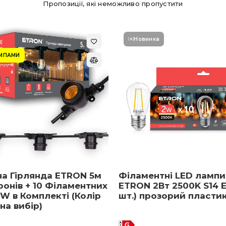
Пропозиції, які неможливо пропустити
Новинка
АМПАМИ
на Гірлянда ETRON 5м
Філаментні LED лампи
ронів + 10 Філаментних
ETRON 2Вт 2500K S14 E
W в Комплекті (Колір
шт.) прозорий пласти
 на вибір)