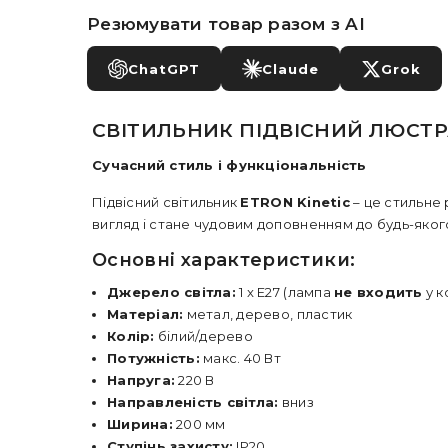
Резюмувати товар разом з AI
ChatGPT
Claude
Grok
СВІТИЛЬНИК ПІДВІСНИЙ ЛЮСТРА 
Сучасний стиль і функціональність
Підвісний світильник
ETRON Kinetic
– це стильне
вигляд і стане чудовим доповненням до будь-яко
Основні характеристики:
Джерело світла:
1 x E27 (лампа
не входить
у к
Матеріал:
метал, дерево, пластик
Колір:
білий/дерево
Потужність:
макс. 40 Вт
Напруга:
220 В
Направленість світла:
вниз
Ширина:
200 мм
Ступінь захисту:
IP20