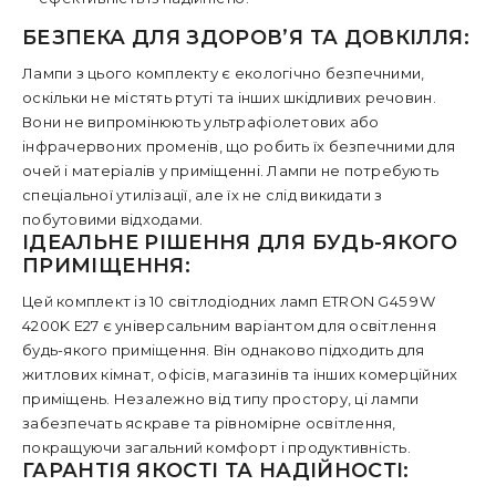
БЕЗПЕКА ДЛЯ ЗДОРОВ’Я ТА ДОВКІЛЛЯ:
Лампи з цього комплекту є екологічно безпечними,
оскільки не містять ртуті та інших шкідливих речовин.
Вони не випромінюють ультрафіолетових або
інфрачервоних променів, що робить їх безпечними для
очей і матеріалів у приміщенні. Лампи не потребують
спеціальної утилізації, але їх не слід викидати з
побутовими відходами.
ІДЕАЛЬНЕ РІШЕННЯ ДЛЯ БУДЬ-ЯКОГО
ПРИМІЩЕННЯ:
Цей комплект із 10 світлодіодних ламп ETRON G45 9W
4200K E27 є універсальним варіантом для освітлення
будь-якого приміщення. Він однаково підходить для
житлових кімнат, офісів, магазинів та інших комерційних
приміщень. Незалежно від типу простору, ці лампи
забезпечать яскраве та рівномірне освітлення,
покращуючи загальний комфорт і продуктивність.
ГАРАНТІЯ ЯКОСТІ ТА НАДІЙНОСТІ: