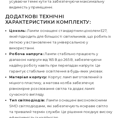
усуваючи темні кути та забезпечуючи максимальну
видимість у приміщенні.
ДОДАТКОВІ ТЕХНІЧНІ
ХАРАКТЕРИСТИКИ КОМПЛЕКТУ:
Цоколь:
Лампи оснащені стандартним цоколем E27,
який підходить для більшості світильників, що робить їх
легкою у встановленні та універсальною у
використанні.
Робоча напруга:
Лампи стабільно працюють у
діапазоні напруги від 165 В до 265 В, забезпечуючи
надійну роботу навіть при перепадах напруги. Це
гарантує стабільне освітлення в будь-яких умовах.
Матеріал корпусу:
Корпус ламп виготовлений із
міцного пластику, а матова колба забезпечує
рівномірне розсіювання світла та додає лампі
сучасного вигляду.
Тип світлодіодів:
Лампи оснащені високоякісними
SMD світлодіодами, які забезпечують яскраве світло
та тривалий термін служби. Це рішення поєднує високу
ефективність із надійністю.