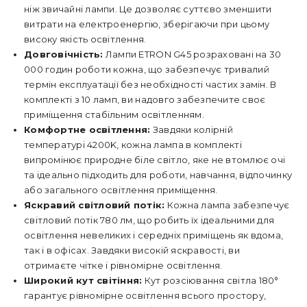
ніж звичайні лампи. Це дозволяє суттєво зменшити
витрати на електроенергію, зберігаючи при цьому
високу якість освітлення.
Довговічність:
Лампи ETRON G45 розраховані на 30
000 годин роботи кожна, що забезпечує тривалий
термін експлуатації без необхідності частих замін. В
комплекті з 10 ламп, ви надовго забезпечите своє
приміщення стабільним освітленням.
Комфортне освітлення:
Завдяки колірній
температурі 4200K, кожна лампа в комплекті
випромінює природне біле світло, яке не втомлює очі
та ідеально підходить для роботи, навчання, відпочинку
або загального освітлення приміщення.
Яскравий світловий потік:
Кожна лампа забезпечує
світловий потік 780 лм, що робить їх ідеальними для
освітлення невеликих і середніх приміщень як вдома,
так і в офісах. Завдяки високій яскравості, ви
отримаєте чітке і рівномірне освітлення.
Широкий кут світіння:
Кут розсіювання світла 180°
гарантує рівномірне освітлення всього простору,