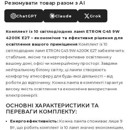
Резюмувати товар разом з AI
ChatGPT
Claude
Grok
Комплект із 10 світлодіодних ламп ETRON G45 9W
4200K E27 – економічне та ефективне рішення для
освітлення вашого приміщення
Комплект із 10
світлодіодних ламп ETRON G45 9W 4200K E27 забезпечить
стабільне, якісне та енергоефективне освітлення у
вашому домі, офісі чи комерційному просторі. Завдяки
нейтральному білому світлу, ці лампи створюють
комфортну атмосферу для будь-якої діяльності – від
роботи до відпочинку. Кожна лампа в комплекті гарантує
високу якість освітлення та економічне використання
електроенергії.
ОСНОВНІ ХАРАКТЕРИСТИКИ ТА
ПЕРЕВАГИ КОМПЛЕКТУ:
Енергоефективність:
Кожна лампа споживає лише 9
Вт, що робить комплект із 10 ламп значно економнішим,