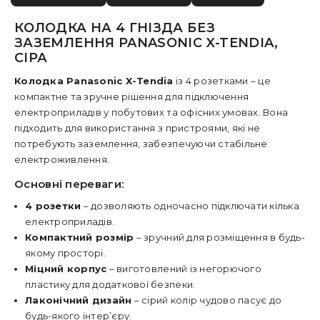
КОЛОДКА НА 4 ГНІЗДА БЕЗ
ЗАЗЕМЛЕННЯ PANASONIC X-TENDIA,
СІРА
Колодка Panasonic X-Tendia
із 4 розетками – це
компактне та зручне рішення для підключення
електроприладів у побутових та офісних умовах. Вона
підходить для використання з пристроями, які не
потребують заземлення, забезпечуючи стабільне
електроживлення.
Основні переваги:
4 розетки
– дозволяють одночасно підключати кілька
електроприладів.
Компактний розмір
– зручний для розміщення в будь-
якому просторі.
Міцний корпус
– виготовлений із негорючого
пластику для додаткової безпеки.
Лаконічний дизайн
– сірий колір чудово пасує до
будь-якого інтер’єру.