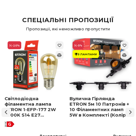
СПЕЦІАЛЬНІ ПРОПОЗИЦІЇ
Пропозиції, які неможливо пропустити
-20
%
-5
%
З ЛАМПАМИ
Світлодіодна
Вулична Гірлянда
філаментна лампа
ETRON 5м 10 Патронів +
ETRON 1-EFP-177 2W
10 Філаментних ламп
2500K S14 E27
5W в Комплекті (Колір
позолочене скло
світла на вибір)