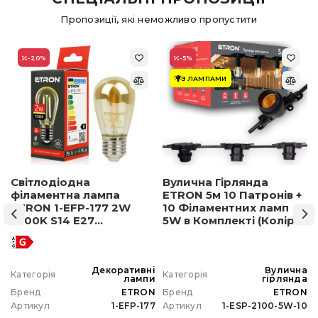
Пропозиції, які неможливо пропустити
-20
%
-5
%
З ЛАМПАМИ
Світлодіодна
Вулична Гірлянда
філаментна лампа
ETRON 5м 10 Патронів +
ETRON 1-EFP-177 2W
10 Філаментних ламп
2500K S14 E27
5W в Комплекті (Колір
позолочене скло
світла на вибір)
а
Декоративні
Вулична
Категорія
Категорія
а
лампи
гірлянда
N
Бренд
ETRON
Бренд
ETRON
0
Артикул
1-EFP-177
Артикул
1-ESP-2100-5W-10