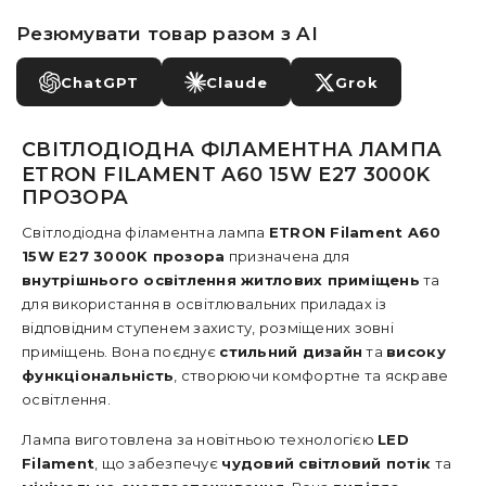
Резюмувати товар разом з AI
ChatGPT
Claude
Grok
СВІТЛОДІОДНА ФІЛАМЕНТНА ЛАМПА
ETRON FILAMENT A60 15W E27 3000K
ПРОЗОРА
Світлодіодна філаментна лампа
ETRON Filament A60
15W E27 3000K прозора
призначена для
внутрішнього освітлення житлових приміщень
та
для використання в освітлювальних приладах із
відповідним ступенем захисту, розміщених зовні
приміщень. Вона поєднує
стильний дизайн
та
високу
функціональність
, створюючи комфортне та яскраве
освітлення.
Лампа виготовлена за новітньою технологією
LED
Filament
, що забезпечує
чудовий світловий потік
та