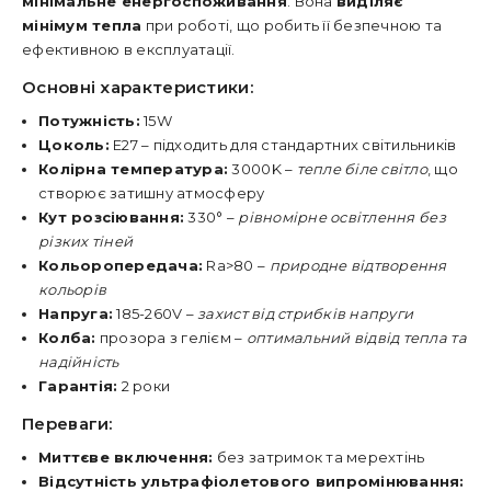
мінімальне енергоспоживання
. Вона
виділяє
мінімум тепла
при роботі, що робить її безпечною та
ефективною в експлуатації.
Основні характеристики:
Потужність:
15W
Цоколь:
E27 – підходить для стандартних світильників
Колірна температура:
3000K –
тепле біле світло
, що
створює затишну атмосферу
Кут розсіювання:
330° –
рівномірне освітлення без
різких тіней
Кольоропередача:
Ra>80 –
природне відтворення
кольорів
Напруга:
185-260V –
захист від стрибків напруги
Колба:
прозора з гелієм –
оптимальний відвід тепла та
надійність
Гарантія:
2 роки
Переваги:
Миттєве включення:
без затримок та мерехтінь
Відсутність ультрафіолетового випромінювання: