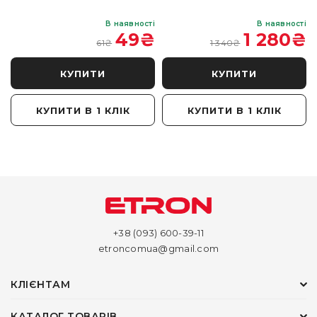
і
В наявності
В наявності
₴
49
₴
1 280
₴
61
₴
1 340
₴
КУПИТИ
КУПИТИ
КУПИТИ В 1 КЛІК
КУПИТИ В 1 КЛІК
+38 (093) 600-39-11
etroncomua@gmail.com
КЛІЄНТАМ
КАТАЛОГ ТОВАРІВ