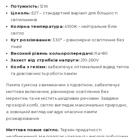
Потужність:
12W
Цоколь:
E27 – стандартний варіант для більшості
світильників
Колірна температура:
4100K – нейтральне біле
світло
Кут розсіювання:
330° – рівномірне освітлення без
тіней
Високий рівень кольоропередачі:
Ra>80
Захист від стрибків напруги:
210-260V
Колба з гелієм:
забезпечує оптимальний відвід тепла
та довговічність роботи лампи
Лампа сумісна з вимикачем з підсвіткою, забезпечує
миттєве включення, рівномірне освітлення без
мерехтінь та не містить шкідливих речовин. Завдяки
прозорій колбі, світло виглядає максимально природно,
а зовнішній вигляд нагадує класичні лампи
розжарювання.
Миттєве повне світло.
Термін придатності
необмежений. Не підлягає утилізації у вигляді побутових