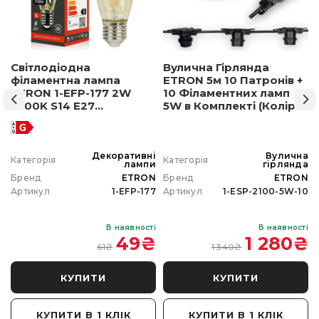
Світлодіодна
Вулична Гірлянда
філаментна лампа
ETRON 5м 10 Патронів +
ETRON 1-EFP-177 2W
10 Філаментних ламп
2500K S14 E27
5W в Комплекті (Колір
позолочене скло
світла на вибір)
а
Декоративні
Вулична
Категорія
Категорія
а
лампи
гірлянда
N
Бренд
ETRON
Бренд
ETRON
0
Артикул
1-EFP-177
Артикул
1-ESP-2100-5W-10
і
В наявності
В наявності
₴
49
₴
1 280
₴
61
₴
1 340
₴
КУПИТИ
КУПИТИ
КУПИТИ В 1 КЛІК
КУПИТИ В 1 КЛІК