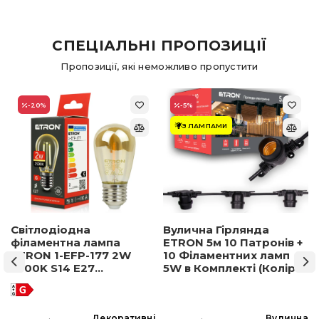
СПЕЦІАЛЬНІ ПРОПОЗИЦІЇ
Пропозиції, які неможливо пропустити
-20
%
-5
%
З ЛАМПАМИ
Світлодіодна
Вулична Гірлянда
філаментна лампа
ETRON 5м 10 Патронів +
ETRON 1-EFP-177 2W
10 Філаментних ламп
2500K S14 E27
5W в Комплекті (Колір
позолочене скло
світла на вибір)
а
Декоративні
Вулична