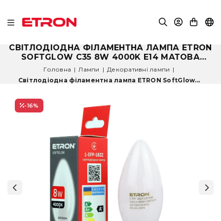
СВІТЛОДІОДНА ФІЛАМЕНТНА ЛАМПА ETRON
SOFTGLOW C35 8W 4000K E14 МАТОВА
КОЛБА (1-EFP-1822)
Головна
|
Лампи
|
Декоративні лампи
|
Світлодіодна філаментна лампа ETRON SoftGlow...
-16
%