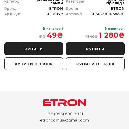
Категорія
Категорія
а
лампи
гірлянда
N
Бренд
ETRON
Бренд
ETRON
0
Артикул
1-EFP-177
Артикул
1-ESP-2100-5W-10
і
В наявності
В наявності
₴
49
₴
1 280
₴
61
₴
1 340
₴
КУПИТИ
КУПИТИ
КУПИТИ В 1 КЛІК
КУПИТИ В 1 КЛІК
+38 (093) 600-39-11
etroncomua@gmail.com