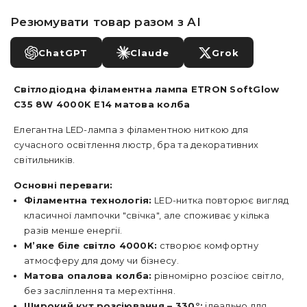
Резюмувати товар разом з AI
ChatGPT
Claude
Grok
Світлодіодна філаментна лампа ETRON SoftGlow
C35 8W 4000K E14 матова колба
Елегантна LED-лампа з філаментною ниткою для
сучасного освітлення люстр, бра та декоративних
світильників.
Основні переваги:
Філаментна технологія:
LED-нитка повторює вигляд
класичної лампочки "свічка", але споживає у кілька
разів менше енергії.
М’яке біле світло 4000K:
створює комфортну
атмосферу для дому чи бізнесу.
Матова опалова колба:
рівномірно розсіює світло,
без засліплення та мерехтіння.
Широкий кут розсіювання – 330°:
ідеально для