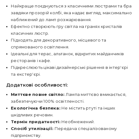
Найкраще поєднуються з класичними люстрами та бра
завдяки прозорій колбі, яка надає вигляд, максимально
наближений до ламп розжарювання.
Ефектно створюють гру світла на гранях кристалів
класичних люстр.
Підходять для декоративного, місцевого та
спрямованого освітлення.
Ідеальні для терас, альтанок, відкритих майданчиків
ресторанів і кафе.
Підкреслюють цікаві дизайнерські рішення в інтер'єрі
та екстер'єрі.
Додаткові особливості:
Миттєве повне світло:
Лампа миттєво вмикається,
забезпечуючи 100% освітленості.
Екологічна безпека:
Не містить ртуті та інших
шкідливих речовин.
Термін придатності:
Необмежений.
Спосіб утилізації:
Передача спеціалізованому
підприємству.