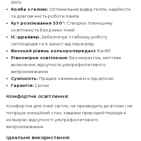
260V
Колба з гелієм:
Оптимальний відвід тепла, надійність
та довговічність роботи лампи
Кут розсіювання 330°:
Створює повноцінну
освітленість без різких тіней
ІС-драйвер:
Забезпечує стабільну роботу
світлодіодів та їх захист від перегріву
Високий рівень кольоропередачі:
Ra>80
Рівномірне освітлення:
Без мерехтінь, миттєве
включення, відсутність ультрафіолетового
випромінювання
Сумісність:
Працює з вимикачем з підсвіткою
Гарантія:
2 роки
Комфортне освітлення:
Комфортне для очей світло, не призводить до втоми і не
погіршує емоційний стан, завдяки природній передачі
кольорів і відсутності ультрафіолетового
випромінювання.
Ідеальне використання: