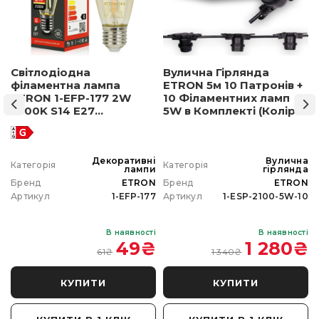
Світлодіодна
Вулична Гірлянда
філаментна лампа
ETRON 5м 10 Патронів +
ETRON 1-EFP-177 2W
10 Філаментних ламп
2500K S14 E27
5W в Комплекті (Колір
позолочене скло
світла на вибір)
а
Декоративні
Вулична
Категорія
Категорія
а
лампи
гірлянда
N
Бренд
ETRON
Бренд
ETRON
0
Артикул
1-EFP-177
Артикул
1-ESP-2100-5W-10
і
В наявності
В наявності
₴
49
₴
1 280
₴
61
₴
1 340
₴
КУПИТИ
КУПИТИ