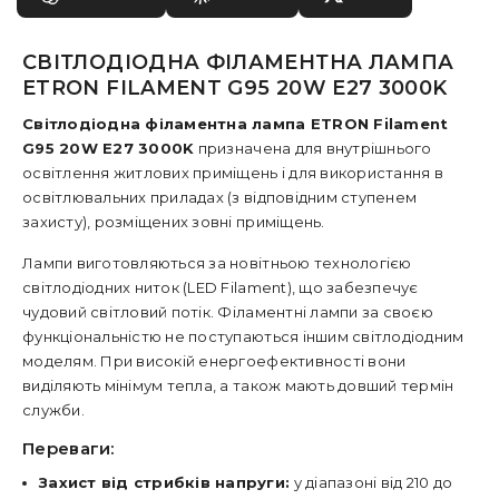
СВІТЛОДІОДНА ФІЛАМЕНТНА ЛАМПА
ETRON FILAMENT G95 20W E27 3000K
Світлодіодна філаментна лампа ETRON Filament
G95 20W E27 3000K
призначена для внутрішнього
освітлення житлових приміщень і для використання в
освітлювальних приладах (з відповідним ступенем
захисту), розміщених зовні приміщень.
Лампи виготовляються за новітньою технологією
світлодіодних ниток (LED Filament), що забезпечує
чудовий світловий потік. Філаментні лампи за своєю
функціональністю не поступаються іншим світлодіодним
моделям. При високій енергоефективності вони
виділяють мінімум тепла, а також мають довший термін
служби.
Переваги:
Захист від стрибків напруги:
у діапазоні від 210 до