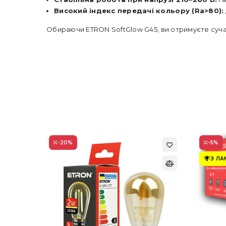
Високий індекс передачі кольору (Ra>80):
Обираючи ETRON SoftGlow G45, ви отримуєте суча
-20
%
-5
%
З Л