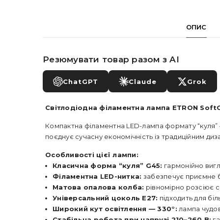
ОПИС
Резюмувати товар разом з AI
ChatGPT
Claude
Grok
Світлодіодна філаментна лампа ETRON Soft
Компактна філаментна LED-лампа формату “куля” —
поєднує сучасну економічність із традиційним ди
Особливості цієї лампи:
Класична форма “куля” G45:
гармонійно вигл
Філаментна LED-нитка:
забезпечує приємне бі
Матова опалова колба:
рівномірно розсіює с
Універсальний цоколь E27:
підходить для біл
Широкий кут освітлення — 330°:
лампа чудов
Стабільна робота при напрузі 210–260 В:
га