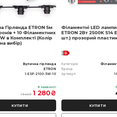
на Гірлянда ETRON 5м
Філаментні LED лампи
ронів + 10 Філаментних
ETRON 2Вт 2500K S14 E
W в Комплекті (Колір
шт.) прозорий пласти
 на вибір)
я
Вулична гірлянда
Категорія
Філамен
ETRON
Бренд
1-ESP-2100-5W-10
Артикул
1
В наявності
1 280
₴
1 340
₴
КУПИТИ
КУПИТИ