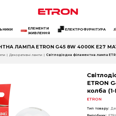
ЕЛЕМЕНТИ
ЛЬНИКИ
ЕЛЕКТРОФУРНІТУРА
ЖИВЛЕННЯ
ТНА ЛАМПА ETRON G45 8W 4000K E27 МАТО
мпи
|
Декоративні лампи
|
Світлодіодна філаментна лампа ETRO
Світлод
ETRON G
колба (1
ETRON
Тип товару:
Де
Виробник:
ETR