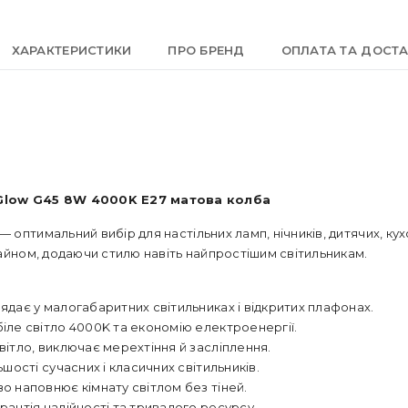
ХАРАКТЕРИСТИКИ
ПРО БРЕНД
ОПЛАТА ТА ДОСТ
Glow G45 8W 4000K E27 матова колба
 оптимальний вибір для настільних ламп, нічників, дитячих, ку
зайном, додаючи стилю навіть найпростішим світильникам.
ядає у малогабаритних світильниках і відкритих плафонах.
ле світло 4000K та економію електроенергії.
вітло, виключає мерехтіння й засліплення.
ьшості сучасних і класичних світильників.
о наповнює кімнату світлом без тіней.
рантія надійності та тривалого ресурсу.