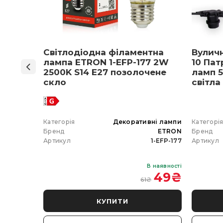
ON 1-
Світлодіодна філаментна
Вулич
нів
лампа ETRON 1-EFP-177 2W
10 Пат
мпа
2500K S14 E27 позолочене
ламп 5
5 E27
скло
світла
 вибір)
 гірлянда
Категорія
Декоративні лампи
Категорі
ETRON
Бренд
ETRON
Бренд
102-5W-20
Артикул
1-EFP-177
Артикул
В наявності
В наявності
 350
₴
49
₴
61
₴
КУПИТИ