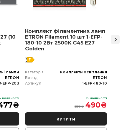
Комплект філаментних ламп
Світло
27 (10
ETRON Filament 10 шт 1-EFP-
Армст
к
180-10 2Вт 2500K G45 E27
48 Вт 
Golden
тні лампи
Категорія
Комплекти освітлення
Категорія
ETRON
Бренд
ETRON
Бренд
0-EFP-203
Артикул
1-EFP-180-10
Артикул
В наявності
В наявності
477
₴
490
₴
550
₴
КУПИТИ