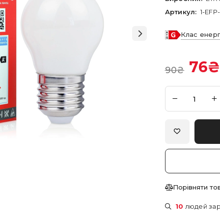
Артикул:
1-EFP
Клас енер
76
90
₴
Порівняти то
10
людей зар