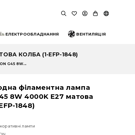
ЕЛЕКТРООБЛАДНАННЯ
ВЕНТИЛЯЦІЯ
ВА КОЛБА (1-EFP-1848)
N G45 8W...
іодна філаментна лампа
45 8W 4000K E27 матова
-EFP-1848)
коративні лампи
ON