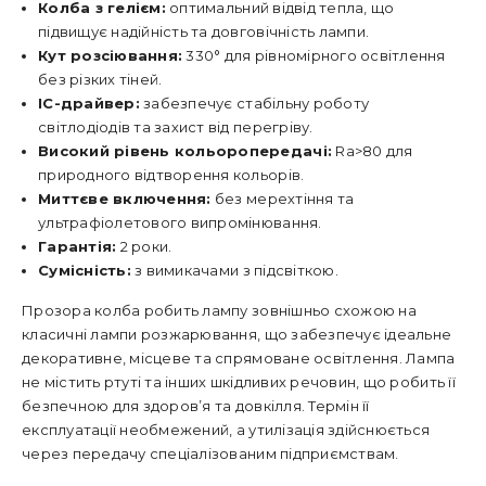
Колба з гелієм:
оптимальний відвід тепла, що
підвищує надійність та довговічність лампи.
Кут розсіювання:
330° для рівномірного освітлення
без різких тіней.
ІС-драйвер:
забезпечує стабільну роботу
світлодіодів та захист від перегріву.
Високий рівень кольоропередачі:
Ra>80 для
природного відтворення кольорів.
Миттєве включення:
без мерехтіння та
ультрафіолетового випромінювання.
Гарантія:
2 роки.
Сумісність:
з вимикачами з підсвіткою.
Прозора колба робить лампу зовнішньо схожою на
класичні лампи розжарювання, що забезпечує ідеальне
декоративне, місцеве та спрямоване освітлення. Лампа
не містить ртуті та інших шкідливих речовин, що робить її
безпечною для здоров’я та довкілля. Термін її
експлуатації необмежений, а утилізація здійснюється
через передачу спеціалізованим підприємствам.