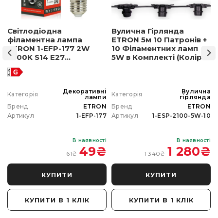
Світлодіодна
Вулична Гірлянда
філаментна лампа
ETRON 5м 10 Патронів +
ETRON 1-EFP-177 2W
10 Філаментних ламп
2500K S14 E27
5W в Комплекті (Колір
позолочене скло
світла на вибір)
а
Декоративні
Вулична
Категорія
Категорія
а
лампи
гірлянда
N
Бренд
ETRON
Бренд
ETRON
0
Артикул
1-EFP-177
Артикул
1-ESP-2100-5W-10
і
В наявності
В наявності
₴
49
₴
1 280
₴
61
₴
1 340
₴
КУПИТИ
КУПИТИ
КУПИТИ В 1 КЛІК
КУПИТИ В 1 КЛІК