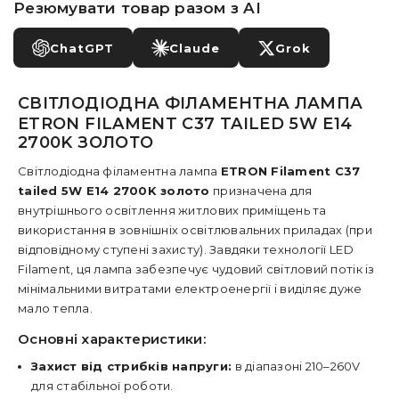
Резюмувати товар разом з AI
ChatGPT
Claude
Grok
СВІТЛОДІОДНА ФІЛАМЕНТНА ЛАМПА
ETRON FILAMENT C37 TAILED 5W E14
2700K ЗОЛОТО
Світлодіодна філаментна лампа
ETRON Filament C37
tailed 5W E14 2700K золото
призначена для
внутрішнього освітлення житлових приміщень та
використання в зовнішніх освітлювальних приладах (при
відповідному ступені захисту). Завдяки технології LED
Filament, ця лампа забезпечує чудовий світловий потік із
мінімальними витратами електроенергії і виділяє дуже
мало тепла.
Основні характеристики:
Захист від стрибків напруги:
в діапазоні 210–260V
для стабільної роботи.