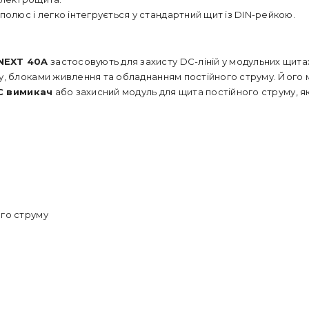
олюс і легко інтегрується у стандартний щит із DIN-рейкою.
.NEXT 40A
застосовують для захисту DC-ліній у модульних щита
, блоками живлення та обладнанням постійного струму. Його
C вимикач
або захисний модуль для щита постійного струму, я
го струму