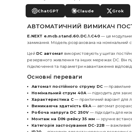
ChatGPT
Claude
Grok
АВТОМАТИЧНИЙ ВИМИКАЧ ПОСТІЙН
E.NEXT e.mcb.stand.60.DC.1.C40
— це модульн
замикання. Модель розрахована на номінальний 
Цей
DC автомат
використовують у щитах постійн
резервного живлення та інших мережах DC. Він пі
підключення та параметри навантаження відповід
Основні переваги
Автомат постійного струму DC
— правильне 
Номінальний струм 40A
— підходить для захи
Характеристика C
— практичний варіант для лі
Вимикаюча здатність 6kA
— автомат розрахов
Робоча напруга DC 250V
— підходить для низ
Монтаж на DIN-рейку 35 мм
— зручне встанов
Категорія застосування DC-22B
— важливий п
IP20
— підходить для встановлення всередині 