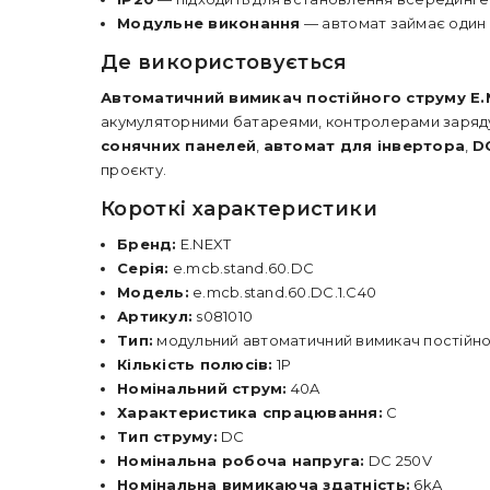
Модульне виконання
— автомат займає один п
Де використовується
Автоматичний вимикач постійного струму E
акумуляторними батареями, контролерами заряду
сонячних панелей
,
автомат для інвертора
,
D
проєкту.
Короткі характеристики
Бренд:
E.NEXT
Серія:
e.mcb.stand.60.DC
Модель:
e.mcb.stand.60.DC.1.C40
Артикул:
s081010
Тип:
модульний автоматичний вимикач постійно
Кількість полюсів:
1P
Номінальний струм:
40A
Характеристика спрацювання:
C
Тип струму:
DC
Номінальна робоча напруга:
DC 250V
Номінальна вимикаюча здатність:
6kA