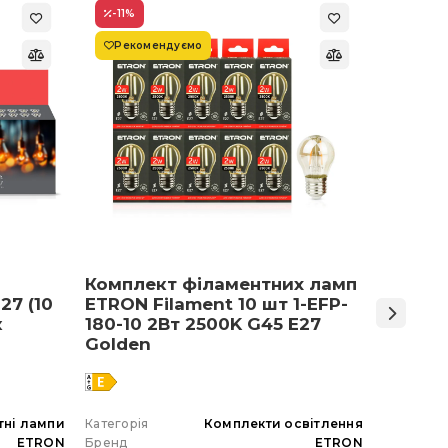
-11
%
-22
%
Рекомендуємо
Супер
Комплект філаментних ламп
Світло
27 (10
ETRON Filament 10 шт 1-EFP-
Армст
к
180-10 2Вт 2500K G45 E27
48 Вт 
Golden
тні лампи
Категорія
Комплекти освітлення
Категорія
ETRON
Бренд
ETRON
Бренд