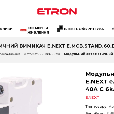
ЕЛЕМЕНТИ
ЛЬНИКИ
ЕЛЕКТРОФУРНІТУРА
ЖИВЛЕННЯ
ИЙ ВИМИКАЧ E.NEXT E.MCB.STAND.60.DC.
обладнання
|
Автоматичні вимикачі
|
Модульний автоматичний в
Модульн
E.NEXT e
40A C 6k
E.NEXT
Тип товару:
Ав
Виробник:
E.N