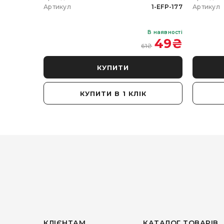
102-5W-20
Артикул
1-EFP-177
Артикул
В наявності
В наявності
 350
₴
49
₴
61
₴
КУПИТИ
КУПИТИ В 1 КЛІК
КЛІЄНТАМ
КАТАЛОГ ТОВАРІВ