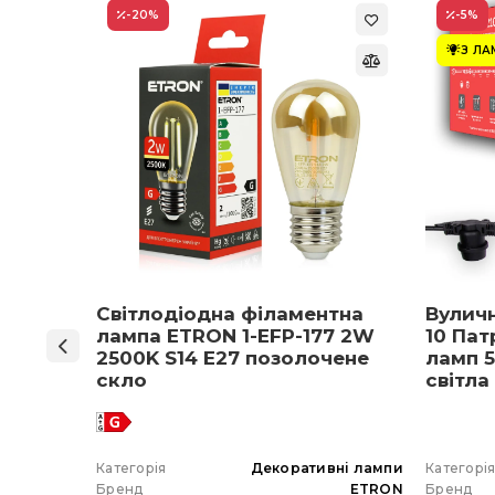
-20
%
-5
%
З Л
ON 1-
Світлодіодна філаментна
Вулич
нів
лампа ETRON 1-EFP-177 2W
10 Пат
мпа
2500K S14 E27 позолочене
ламп 5
5 E27
скло
світла
 вибір)
 гірлянда
Категорія
Декоративні лампи
Категорі
ETRON
Бренд
ETRON
Бренд