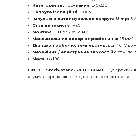
Категорія застосування:
DC-22B
Напруга ізоляції Ui:
1200V
Імпульсна витримувальна напруга Uimp:
6k
Ступінь захисту:
IP20
Монтаж:
DIN-рейка 35 мм
Максимальний переріз провідників:
25 мм²
Діапазон робочих температур:
від -40°C до 
Механічна / електрична зносостійкість:
до 2
Маса:
до 100 г
E.NEXT e.mcb.stand.60.DC.1.C40
— це практич
акумуляторних рішеннях, сонячних електростанці