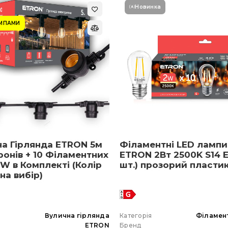
Новинка
АМПАМИ
на Гірлянда ETRON 5м
Філаментні LED лампи
ронів + 10 Філаментних
ETRON 2Вт 2500K S14 E
W в Комплекті (Колір
шт.) прозорий пласти
 на вибір)
я
Вулична гірлянда
Категорія
Філамен
ETRON
Бренд