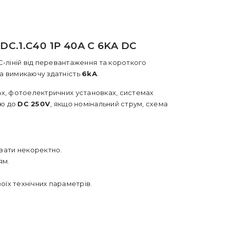
.1.C40 1P 40A C 6KA DC
C-ліній від перевантаження та короткого
а вимикаючу здатність
6kA
.
ах, фотоелектричних установках, системах
ою до
DC 250V
, якщо номінальний струм, схема
вати некоректно.
ям.
їх технічних параметрів.