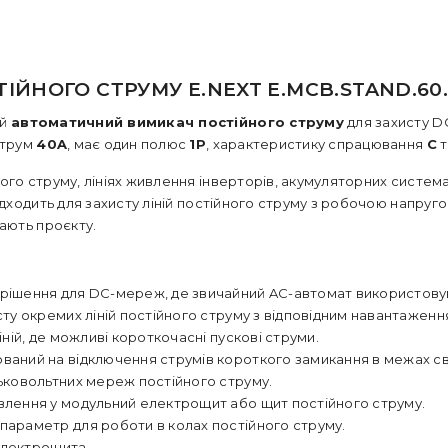
ОГО СТРУМУ E.NEXT E.MCB.STAND.60.DC
ий
автоматичний вимикач постійного струму
для захисту D
струм
40A
, має один полюс
1P
, характеристику спрацювання
C
т
ого струму, лініях живлення інверторів, акумуляторних систем
дходить для захисту ліній постійного струму з робочою напруг
ають проєкту.
рішення для DC-мереж, де звичайний AC-автомат використову
сту окремих ліній постійного струму з відповідним навантаженн
ній, де можливі короткочасні пускові струми.
аний на відключення струмів короткого замикання в межах сво
ьковольтних мереж постійного струму.
лення у модульний електрощит або щит постійного струму.
араметр для роботи в колах постійного струму.
електрощита.