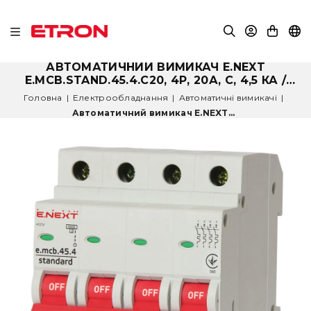
АВТОМАТИЧНИЙ ВИМИКАЧ E.NEXT
E.MCB.STAND.45.4.C20, 4Р, 20А, C, 4,5 КА /
S002048
Головна
|
Електрообладнання
|
Автоматичні вимикачі
|
Автоматичний вимикач E.NEXT...