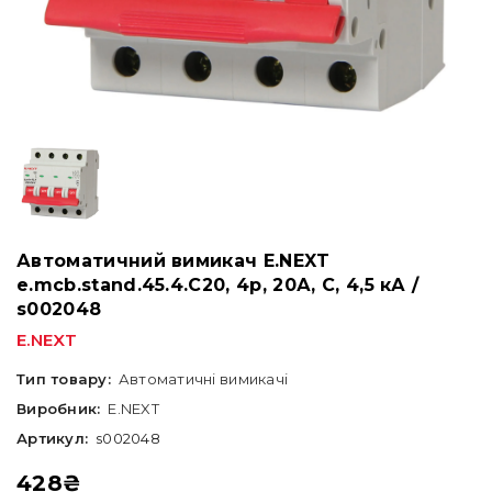
Автоматичний вимикач E.NEXT
e.mcb.stand.45.4.C20, 4р, 20А, C, 4,5 кА /
s002048
E.NEXT
Тип товару:
Автоматичні вимикачі
Виробник:
E.NEXT
Артикул:
s002048
428
₴