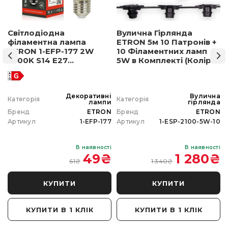
Світлодіодна
Вулична Гірлянда
філаментна лампа
ETRON 5м 10 Патронів +
ETRON 1-EFP-177 2W
10 Філаментних ламп
2500K S14 E27
5W в Комплекті (Колір
позолочене скло
світла на вибір)
а
Декоративні
Вулична
Категорія
Категорія
а
лампи
гірлянда
N
Бренд
ETRON
Бренд
ETRON
0
Артикул
1-EFP-177
Артикул
1-ESP-2100-5W-10
і
В наявності
В наявності
₴
49
₴
1 280
₴
61
₴
1 340
₴
КУПИТИ
КУПИТИ
КУПИТИ В 1 КЛІК
КУПИТИ В 1 КЛІК