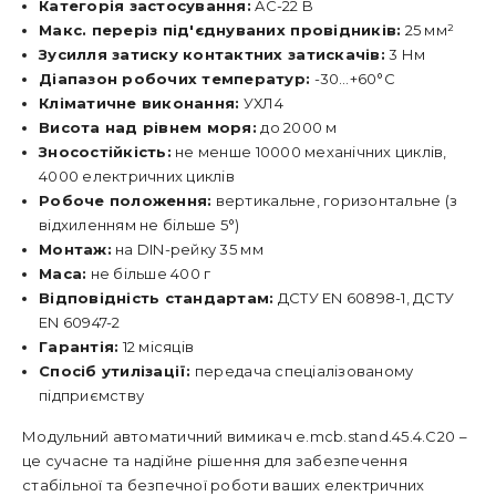
Категорія застосування:
AC-22 B
Макс. переріз під'єднуваних провідників:
25 мм²
Зусилля затиску контактних затискачів:
3 Нм
Діапазон робочих температур:
-30…+60°C
Кліматичне виконання:
УХЛ4
Висота над рівнем моря:
до 2000 м
Зносостійкість:
не менше 10000 механічних циклів,
4000 електричних циклів
Робоче положення:
вертикальне, горизонтальне (з
відхиленням не більше 5°)
Монтаж:
на DIN-рейку 35 мм
Маса:
не більше 400 г
Відповідність стандартам:
ДСТУ EN 60898-1, ДСТУ
EN 60947-2
Гарантія:
12 місяців
Спосіб утилізації:
передача спеціалізованому
підприємству
Модульний автоматичний вимикач e.mcb.stand.45.4.C20 –
це сучасне та надійне рішення для забезпечення
стабільної та безпечної роботи ваших електричних