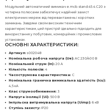
Модульний автоматичний вимикач e.mcb.stand.45.4.C20 з
чотирма полюсами забезпечує надійний захист
електричних мереж від перевантажень і коротких
замикань. Завдяки своїм високим технічним
характеристикам, цей пристрій ідеально підходить для
використання у побутових, комерційних і промислових
установках.
ОСНОВНІ ХАРАКТЕРИСТИКИ:
Артикул:
s002048
Номінальна робоча напруга (Ue):
AC 230/400 В
Номінальний струм (In):
20 А
Кількість полюсів:
4
Часострумова характеристика:
C
Номінальна гранична вимикальна здатність (Icu):
4,5 кА
Клас струмообмеження:
3
Напруга ізоляції (Ui):
500 В
Імпульсна витримувальна напруга (Uimp):
6 кВ
Ступінь захисту:
IP20