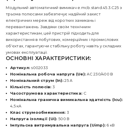
Модульний автоматичний вимикач e.mcb.stand.45.3.C25 з
трьома полюсами забезпечує надійний захист
електричних мереж від коротких замикань і
перевантажень. Завдяки своїм технічним
характеристикам, цей пристрій підходить для
використання в побутових, комерційних і промислових
об'єктах, гарантуючи стабільну роботу навіть у складних
умовах експлуатації.
ОСНОВНІ ХАРАКТЕРИСТИКИ:
Артикул:
s002033
Номінальна робоча напруга (Ue):
AC 230/400 В
Номінальний струм (In):
25 А
Кількість полюсів:
3
Часострумова характеристика:
C
Номінальна гранична вимикальна здатність (Icu):
4,5 кА
Клас струмообмеження:
3
Напруга ізоляції (Ui):
500 В
Імпульсна витримувальна напруга (Uimp):
6 кВ