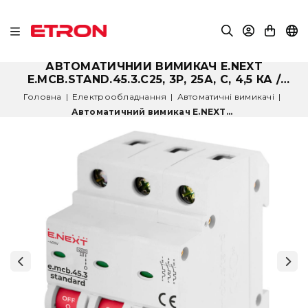
АВТОМАТИЧНИЙ ВИМИКАЧ E.NEXT
E.MCB.STAND.45.3.C25, 3Р, 25А, C, 4,5 КА /
S002033
Головна
|
Електрообладнання
|
Автоматичні вимикачі
|
Автоматичний вимикач E.NEXT...