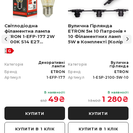
Світлодіодна
Вулична Гірлянда
філаментна лампа
ETRON 5м 10 Патронів +
ETRON 1-EFP-177 2W
10 Філаментних ламп
2500K S14 E27
5W в Комплекті (Колір
позолочене скло
світла на вибір)
а
Декоративні
Вулична
Категорія
Категорія
а
лампи
гірлянда
N
Бренд
ETRON
Бренд
ETRON
0
Артикул
1-EFP-177
Артикул
1-ESP-2100-5W-10
і
В наявності
В наявності
₴
49
₴
1 280
₴
61
₴
1 340
₴
КУПИТИ
КУПИТИ
КУПИТИ В 1 КЛІК
КУПИТИ В 1 КЛІК