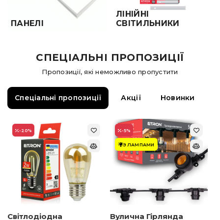
ЛІНІЙНІ
ПАНЕЛІ
СВІТИЛЬНИКИ
СПЕЦІАЛЬНІ ПРОПОЗИЦІЇ
Пропозиції, які неможливо пропустити
Спеціальні пропозиції
Акції
Новинки
-20
%
-5
%
З ЛАМПАМИ
Світлодіодна
Вулична Гірлянда
Ф