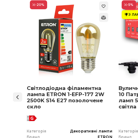
-20
%
-5
%
З Л
ON 1-
Світлодіодна філаментна
Вулич
нів
лампа ETRON 1-EFP-177 2W
10 Пат
мпа
2500K S14 E27 позолочене
ламп 5
5 E27
скло
світла
 вибір)
 гірлянда
Категорія
Декоративні лампи
Категорі
ETRON
Бренд
ETRON
Бренд