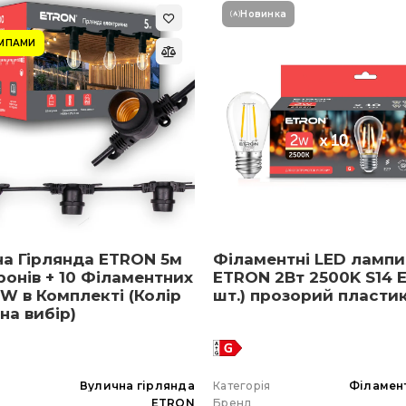
Новинка
АМПАМИ
на Гірлянда ETRON 5м
Філаментні LED лампи
ронів + 10 Філаментних
ETRON 2Вт 2500K S14 E
W в Комплекті (Колір
шт.) прозорий пласти
 на вибір)
я
Вулична гірлянда
Категорія
Філамен
ETRON
Бренд