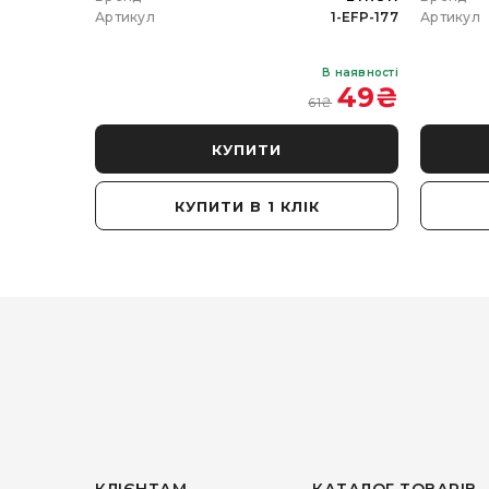
102-5W-20
Артикул
1-EFP-177
Артикул
В наявності
В наявності
 350
₴
49
₴
61
₴
КУПИТИ
КУПИТИ В 1 КЛІК