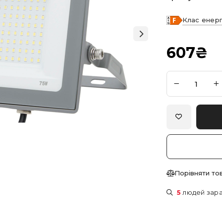
Клас енер
607
₴
Порівняти то
5
людей зара