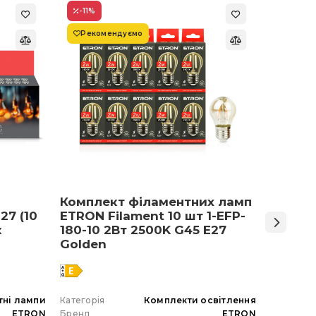
-11
%
-22
%
Рекомендуємо
Супер
Комплект філаментних ламп
Світло
27 (10
ETRON Filament 10 шт 1-EFP-
Армст
к
180-10 2Вт 2500K G45 E27
48 Вт 
Golden
тні лампи
Категорія
Комплекти освітлення
Категорія
ETRON
Бренд
ETRON
Бренд