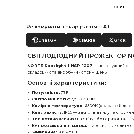
ОПИС
Резюмувати товар разом з AI
ChatGPT
Claude
Grok
СВІТЛОДІОДНИЙ ПРОЖЕКТОР NOR
NORTE Spotlight 1-NSP-1207
— це потужний світ
складських та виробничих приміщень.
Основні характеристики:
Потужність:
75 Вт
Світловий потік:
до 6300 Лм
Колірна температура:
6500К (холодне біле св
Клас захисту:
IP65 — захист від пилу та струмен
Тип встановлення:
на стіну або горизонтальн
Кут розсіювання світла:
широкий, підходить д
Живлення:
200–250 В