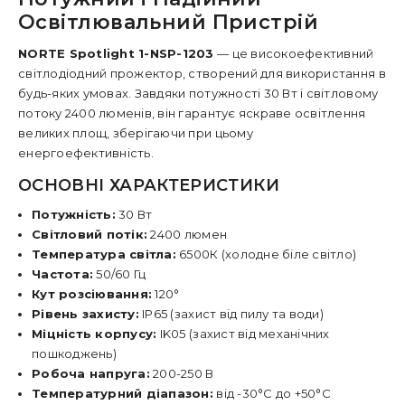
Освітлювальний Пристрій
NORTE Spotlight 1-NSP-1203
— це високоефективний
світлодіодний прожектор, створений для використання в
будь-яких умовах. Завдяки потужності 30 Вт і світловому
потоку 2400 люменів, він гарантує яскраве освітлення
великих площ, зберігаючи при цьому
енергоефективність.
ОСНОВНІ ХАРАКТЕРИСТИКИ
Потужність:
30 Вт
Світловий потік:
2400 люмен
Температура світла:
6500К (холодне біле світло)
Частота:
50/60 Гц
Кут розсіювання:
120°
Рівень захисту:
IP65 (захист від пилу та води)
Міцність корпусу:
IK05 (захист від механічних
пошкоджень)
Робоча напруга:
200-250 В
Температурний діапазон:
від -30°C до +50°C