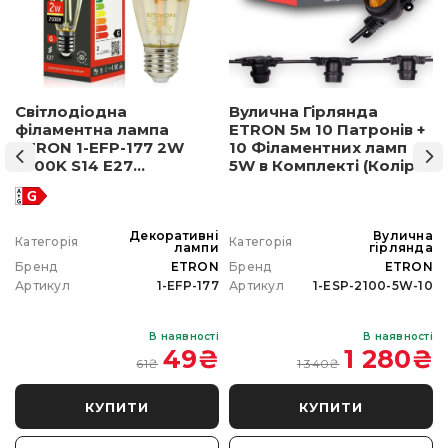
Світлодіодна
Вулична Гірлянда
філаментна лампа
ETRON 5м 10 Патронів +
ETRON 1-EFP-177 2W
10 Філаментних ламп
2500K S14 E27
5W в Комплекті (Колір
позолочене скло
світла на вибір)
а
Декоративні
Вулична
Категорія
Категорія
а
лампи
гірлянда
N
Бренд
ETRON
Бренд
ETRON
0
Артикул
1-EFP-177
Артикул
1-ESP-2100-5W-10
і
В наявності
В наявності
₴
49
₴
1 280
₴
61
₴
1 340
₴
КУПИТИ
КУПИТИ